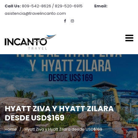
Call Us:
809-542-8626 / 829-520-6915
Email:
asistencia@travelincanto.com
HYATT ZIVA Y HYATT ZILARA
DESDE USD$169
Home
Hyatt Ziva y Hyatt Zilara desde USD$169